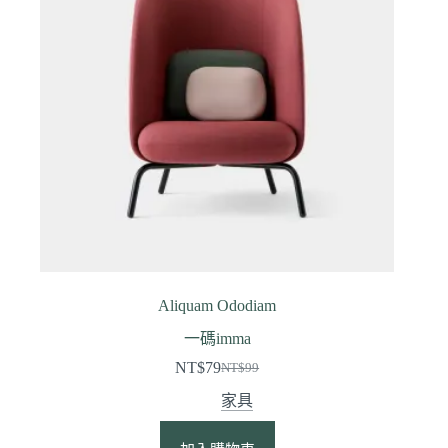
Aliquam Ododiam
一碼imma
NT$
79
NT$
99
家具