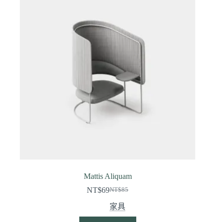
Mattis Aliquam
NT$
69
NT$
85
家具