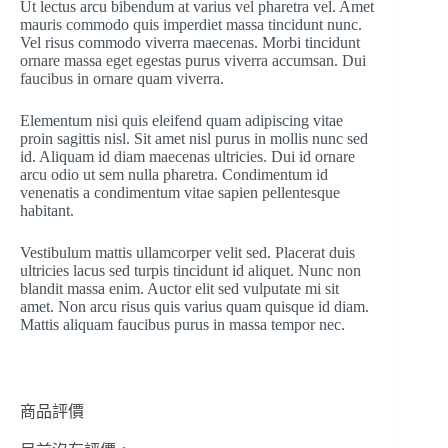
Ut lectus arcu bibendum at varius vel pharetra vel. Amet
mauris commodo quis imperdiet massa tincidunt nunc.
Vel risus commodo viverra maecenas. Morbi tincidunt
ornare massa eget egestas purus viverra accumsan. Dui
faucibus in ornare quam viverra.
Elementum nisi quis eleifend quam adipiscing vitae
proin sagittis nisl. Sit amet nisl purus in mollis nunc sed
id. Aliquam id diam maecenas ultricies. Dui id ornare
arcu odio ut sem nulla pharetra. Condimentum id
venenatis a condimentum vitae sapien pellentesque
habitant.
Vestibulum mattis ullamcorper velit sed. Placerat duis
ultricies lacus sed turpis tincidunt id aliquet. Nunc non
blandit massa enim. Auctor elit sed vulputate mi sit
amet. Non arcu risus quis varius quam quisque id diam.
Mattis aliquam faucibus purus in massa tempor nec.
商品評價