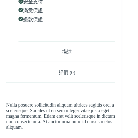
安全支付
滿意保證
退款保證
描述
評價 (0)
Nulla posuere sollicitudin aliquam ultrices sagittis orci a
scelerisque. Sodales ut eu sem integer vitae justo eget
magna fermentum. Etiam erat velit scelerisque in dictum
non consectetur a. At auctor urna nunc id cursus metus
aliquam.