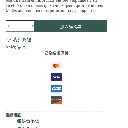
blandit massa enim. Auctor elit sed vulputate mi sit
amet. Non arcu risus quis varius quam quisque id diam.
Mattis aliquam faucibus purus in massa tempor nec.
加入購物車
我有興趣
分類:
家具
安全結帳保證
推薦理由
優質品質