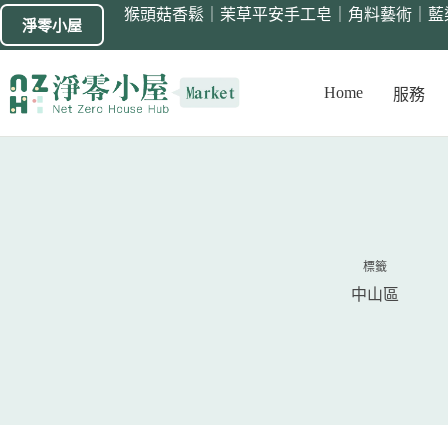
猴頭菇香鬆
｜
茉草平安手工皂
｜
角料藝術
｜
藍
淨零小屋
Home
服務
標籤
中山區