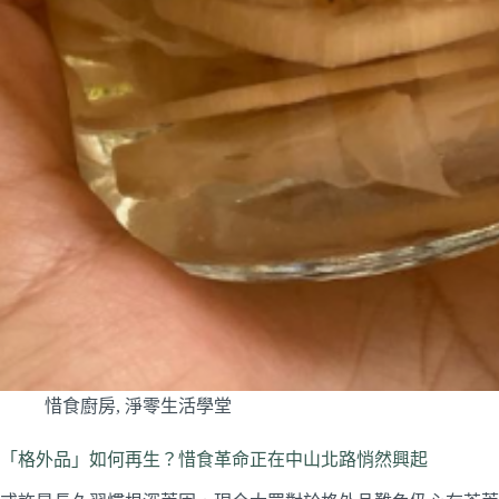
惜食廚房
,
淨零生活學堂
「格外品」如何再生？惜食革命正在中山北路悄然興起