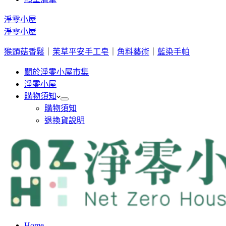
淨零小屋
淨零小屋
猴頭菇香鬆
｜
茉草平安手工皂
｜
角料藝術
｜
藍染手帕
關於淨零小屋市集
淨零小屋
購物須知
購物須知
退換貨說明
Home