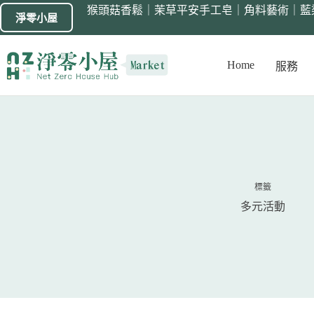
猴頭菇香鬆
｜
茉草平安手工皂
｜
角料藝術
｜
藍
淨零小屋
Home
服務
標籤
多元活動