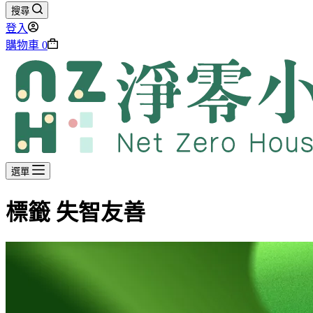
搜尋
登入
購物車
0
選單
標籤
失智友善