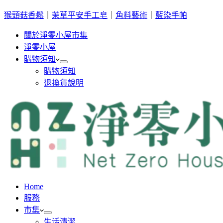
猴頭菇香鬆
｜
茉草平安手工皂
｜
角料藝術
｜
藍染手帕
關於淨零小屋市集
淨零小屋
購物須知
購物須知
退換貨說明
Home
服務
市集
生活清潔