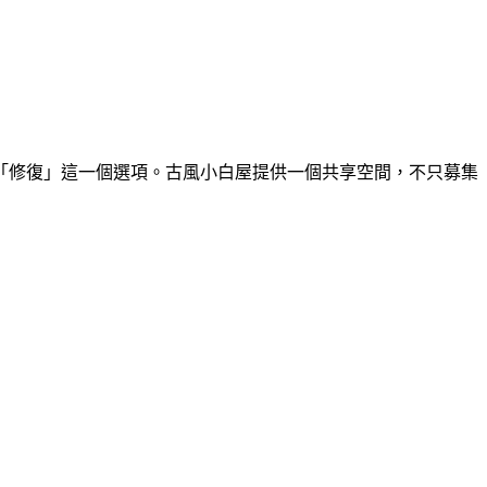
「修復」這一個選項。古風小白屋提供一個共享空間，不只募集