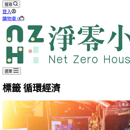
搜尋
登入
購物車
0
選單
標籤
循環經濟