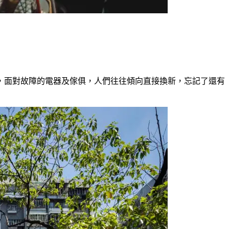
，面對故障的電器及傢俱，人們往往傾向直接換新，忘記了還有