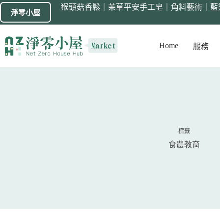
猴頭菇香鬆
｜
茉草平安手工皂
｜
角料藝術
｜
藍
淨零小屋
Home
服務
標籤
食農教育