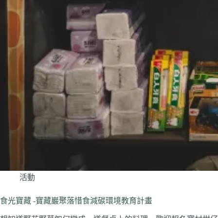
活動
食光寶藏 -寶藏巖聚落惜食減碳環境教育計畫