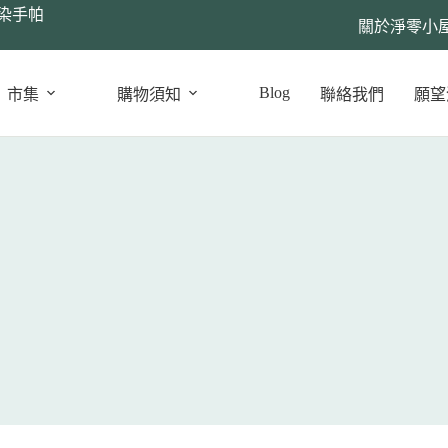
染手帕
關於淨零小
Blog
市集
購物須知
聯絡我們
願望