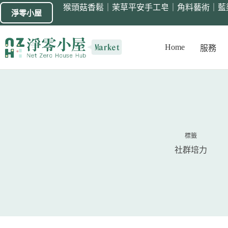
猴頭菇香鬆
｜
茉草平安手工皂
｜
角料藝術
｜
藍
淨零小屋
Home
服務
標籤
社群培力