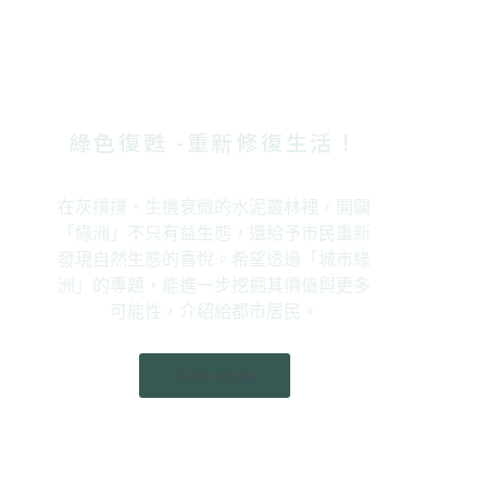
【專題】城市綠
洲
綠色復甦 -重新修復生活！
在灰撲撲、生機衰微的水泥叢林裡，開闢
「綠洲」不只有益生態，還給予市民重新
發現自然生態的喜悅。希望透過「城市綠
洲」的專題，能進一步挖掘其價值與更多
可能性，介紹給都市居民。
READ MORE