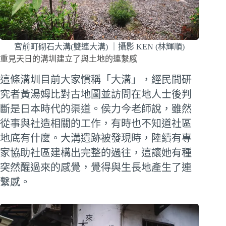
宮前町砌石大溝(雙連大溝) ｜攝影 KEN (林輝順)
重見天日的溝圳建立了與土地的連繫感
這條溝圳目前大家慣稱「大溝」，經民間研
究者黃湯姆比對古地圖並訪問在地人士後判
斷是日本時代的渠道。侯力今老師說，雖然
從事與社造相關的工作，有時也不知道社區
地底有什麼。大溝遺跡被發現時，陸續有專
家協助社區建構出完整的過往，這讓她有種
突然醒過來的感覺，覺得與生長地產生了連
繫感。